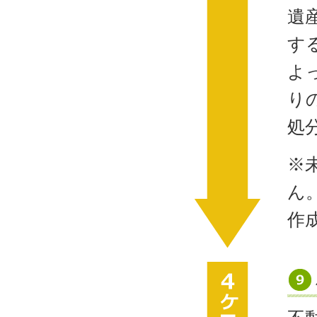
遺
す
よ
り
処
※
ん
作