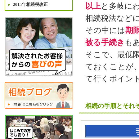
以上
と多岐に
2015年相続税改正
相続税法など
その中には
期
被る手続き
も
そこで、最低
ておくことが
て行くポイン
相続の手順とそれ