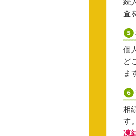
続
査
個
ど
ま
相
す
凍