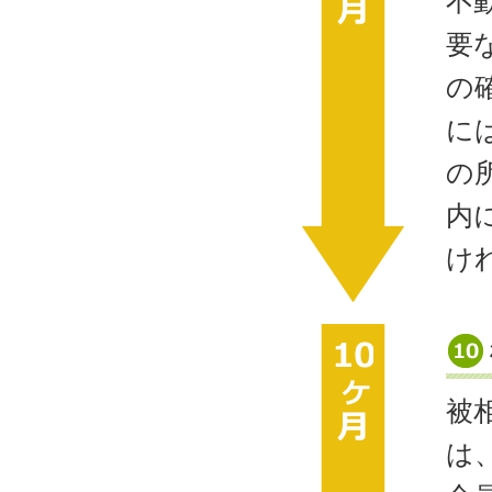
不
要
の
に
の
内
け
被
は