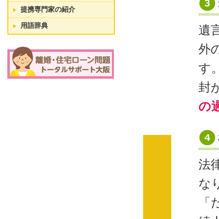
提携専門家の紹介
用語辞典
遺
外
す
封
の
法
な
「