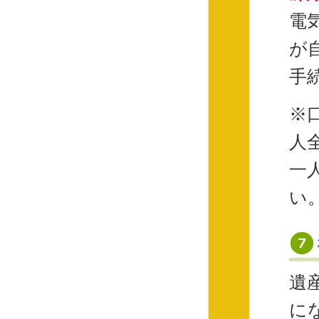
電
が
手
※
人
一
い
遺
に