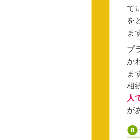
て
を
ま
プ
か
ま
相
人
が