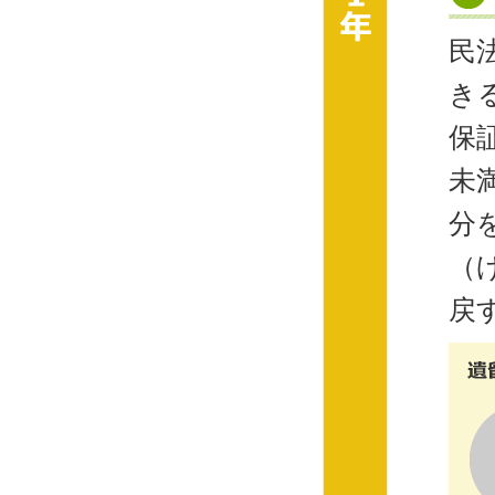
民
き
保
未
分
（
戻