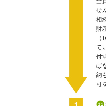
全
せ
相
財
（
て
付
ば
納
可