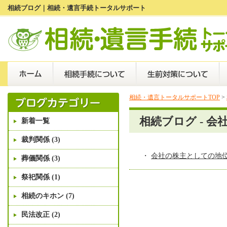
相続ブログ｜相続・遺言手続トータルサポート
相続・遺言トータルサポートTOP
>
相続ブログ - 会
新着一覧
裁判関係 (3)
・
会社の株主としての地
葬儀関係 (3)
祭祀関係 (1)
相続のキホン (7)
民法改正 (2)